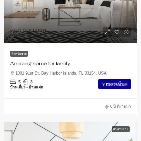
890,000 บาท
3,690 บาท
/sq ft
สำหรับขาย
Amazing home for family
1001 91st St, Bay Harbor Islands, FL 33154, USA
5
3
รายละเอียด
บ้านเดี่ยว - บ้านแฝด
6 ปี ที่ผ่านมา
สำหรับขาย