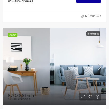
บ้านเดี่ยว - บ้านแฝด
6 ปี ที่ผ่านมา
สำหรับขาย
แนะนำ
870,000 บาท
1,500 บาท
/sq ft