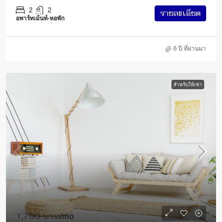
2
2
รายละเอียด
อพาร์ทเม้นท์-หอพัก
6 ปี ที่ผ่านมา
สำหรับให้เช่า
1,790 บาท
/mo