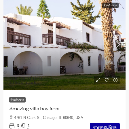
สำหรับขาย
990,000 บาท
3,150 บาท
/sq ft
สำหรับขาย
Amazing villa bay front
4761 N Clark St, Chicago, IL 60640, USA
3
1
รายละเอียด