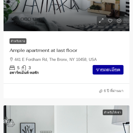
456,000 บาท
2,900 บาท
/sq ft
สำหรับขาย
Ample apartment at last floor
441 E Fordham Rd, The Bronx, NY 10458, USA
5
3
รายละเอียด
อพาร์ทเม้นท์-หอพัก
6 ปี ที่ผ่านมา
สำหรับให้เช่า