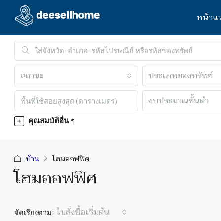
หน้าแ
สถานะ
ประเภทของทรัพย์
งบประมาณขั้นต่ำ
คุณสมบัติอื่น ๆ
บ้าน
โฮมออฟฟิศ
โฮมออฟฟิศ
จัดเรียงตาม:
ใบสั่งซื้อเริ่มต้น