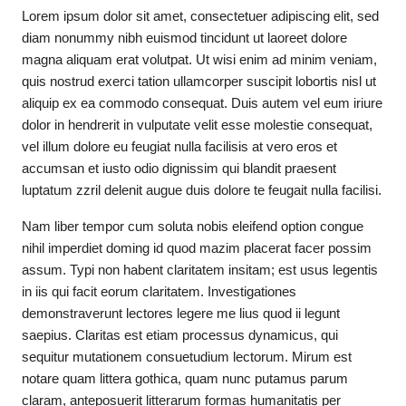
Lorem ipsum dolor sit amet, consectetuer adipiscing elit, sed
diam nonummy nibh euismod tincidunt ut laoreet dolore
magna aliquam erat volutpat. Ut wisi enim ad minim veniam,
quis nostrud exerci tation ullamcorper suscipit lobortis nisl ut
aliquip ex ea commodo consequat. Duis autem vel eum iriure
dolor in hendrerit in vulputate velit esse molestie consequat,
vel illum dolore eu feugiat nulla facilisis at vero eros et
accumsan et iusto odio dignissim qui blandit praesent
luptatum zzril delenit augue duis dolore te feugait nulla facilisi.
Nam liber tempor cum soluta nobis eleifend option congue
nihil imperdiet doming id quod mazim placerat facer possim
assum. Typi non habent claritatem insitam; est usus legentis
in iis qui facit eorum claritatem. Investigationes
demonstraverunt lectores legere me lius quod ii legunt
saepius. Claritas est etiam processus dynamicus, qui
sequitur mutationem consuetudium lectorum. Mirum est
notare quam littera gothica, quam nunc putamus parum
claram, anteposuerit litterarum formas humanitatis per