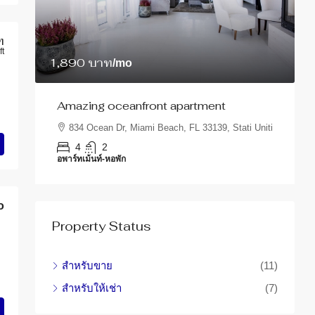
ท
ft
1,890 บาท
/mo
3
นอน
Amazing oceanfront apartment
R
834 Ocean Dr, Miami Beach, FL 33139, Stati Uniti
1
4
2
อพาร์ทเม้นท์-หอพัก
อ
o
Property Status
สำหรับขาย
(11)
สำหรับให้เช่า
(7)