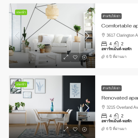
แนะนำ
สำหรับให้เช่า
Comfortable ap
3617 Clarington 
4
2
อพาร์ทเม้นท์-หอพัก
6 ปี ที่ผ่านมา
แนะนำ
สำหรับให้เช่า
Renovated apart
3215 Overland A
4
2
อพาร์ทเม้นท์-หอพัก
6 ปี ที่ผ่านมา