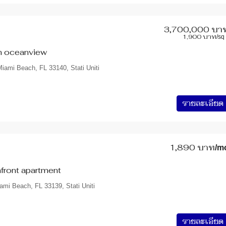
3,700,000 บา
1,900 บาท
/sq 
2,900,000 บาท
th oceanview
iami Beach, FL 33140, Stati Uniti
ทาวน์เฮ้าส์ สุขเจริญวิลล่า บางด้วน 4 
ใกล้ BTS
L 60620, USA
รายละเอียด
13.620528, 100.591444
4
2
26
ตารางวา
ทาวน์โฮม - ทาวน์เฮ้าส์
1,890 บาท
/m
front apartment
ami Beach, FL 33139, Stati Uniti
รายละเอียด