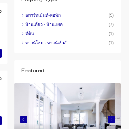
o
อพาร์ทเม้นท์-หอพัก
(9)
บ้านเดี่ยว - บ้านแฝด
(7)
ที่ดิน
(1)
ทาวน์โฮม - ทาวน์เฮ้าส์
(1)
Featured
o