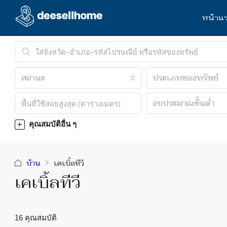
หน้าแ
สถานะ
ประเภทของทรัพย์
งบประมาณขั้นต่ำ
คุณสมบัติอื่น ๆ
บ้าน
เคเบิ้ลทีวี
เคเบิ้ลทีวี
16 คุณสมบัติ