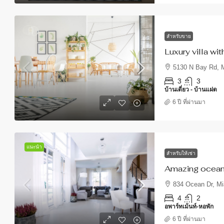
สำหรับขาย
870,000 บาท
1,500 บาท
/sq ft
Luxury villa wi
5130 N Bay Rd, M
Luxury family home
3
3
บ้านเดี่ยว - บ้านแฝด
1817 W 80th St, Chicago, I
6 ปี ที่ผ่านมา
4
3
บ้านเดี่ยว - บ้านแฝด
แนะนำ
สำหรับให้เช่า
Amazing ocean
834 Ocean Dr, Mi
4
2
อพาร์ทเม้นท์-หอพัก
6 ปี ที่ผ่านมา