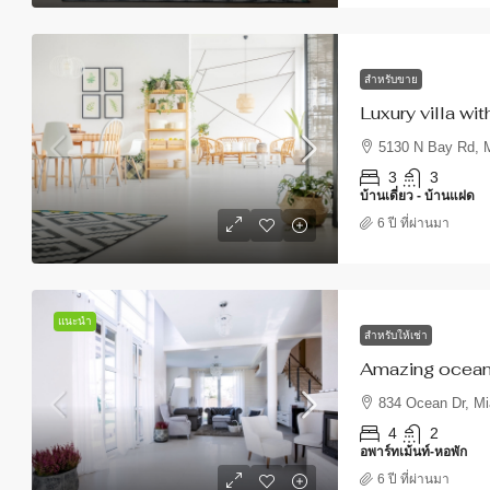
สำหรับขาย
870,000 บาท
1,500 บาท
/sq ft
Luxury villa wi
5130 N Bay Rd, M
Luxury family home
3
3
บ้านเดี่ยว - บ้านแฝด
1817 W 80th St, Chicago, I
6 ปี ที่ผ่านมา
4
3
บ้านเดี่ยว - บ้านแฝด
แนะนำ
สำหรับให้เช่า
Amazing ocean
834 Ocean Dr, Mi
4
2
อพาร์ทเม้นท์-หอพัก
6 ปี ที่ผ่านมา