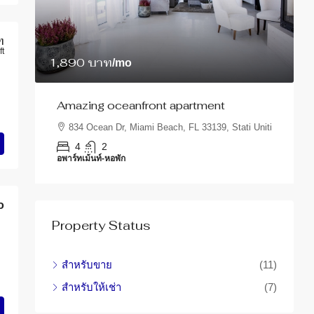
ท
ft
1,890 บาท
/mo
3
นอน
Amazing oceanfront apartment
R
834 Ocean Dr, Miami Beach, FL 33139, Stati Uniti
1
4
2
อพาร์ทเม้นท์-หอพัก
อ
o
Property Status
สำหรับขาย
(11)
สำหรับให้เช่า
(7)