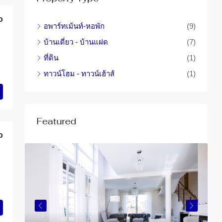
o
อพาร์ทเม้นท์-หอพัก
(9)
บ้านเดี่ยว - บ้านแฝด
(7)
ที่ดิน
(1)
ทาวน์โฮม - ทาวน์เฮ้าส์
(1)
Featured
o