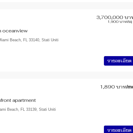
3,700,000 บา
1,900 บาท
/sq 
2,900,000 บาท
th oceanview
iami Beach, FL 33140, Stati Uniti
ทาวน์เฮ้าส์ สุขเจริญวิลล่า บางด้วน 4 
ใกล้ BTS
L 60620, USA
รายละเอียด
13.620528, 100.591444
4
2
26
ตารางวา
ทาวน์โฮม - ทาวน์เฮ้าส์
1,890 บาท
/m
front apartment
ami Beach, FL 33139, Stati Uniti
รายละเอียด