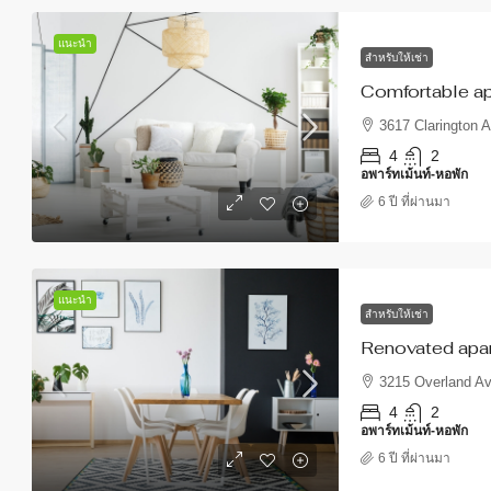
แนะนำ
สำหรับให้เช่า
Comfortable ap
3617 Clarington 
4
2
อพาร์ทเม้นท์-หอพัก
6 ปี ที่ผ่านมา
แนะนำ
สำหรับให้เช่า
Renovated apart
3215 Overland A
4
2
อพาร์ทเม้นท์-หอพัก
6 ปี ที่ผ่านมา