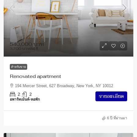
540,000 บาท
3,700 บาท
/sq ft
สำหรับขาย
Renovated apartment
194 Mercer Street, 627 Broadway, New York, NY 10012
2
2
รายละเอียด
อพาร์ทเม้นท์-หอพัก
6 ปี ที่ผ่านมา