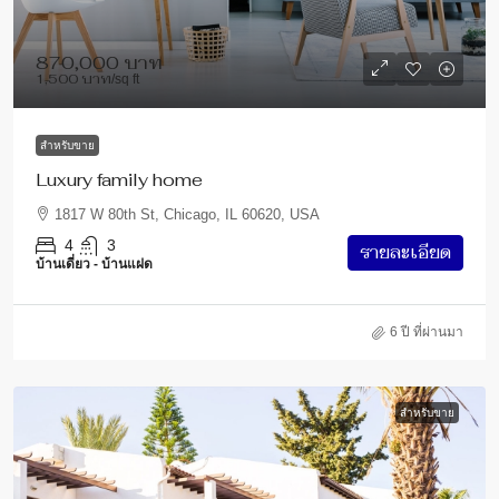
870,000 บาท
1,500 บาท
/sq ft
สำหรับขาย
Luxury family home
1817 W 80th St, Chicago, IL 60620, USA
4
3
รายละเอียด
บ้านเดี่ยว - บ้านแฝด
6 ปี ที่ผ่านมา
สำหรับขาย