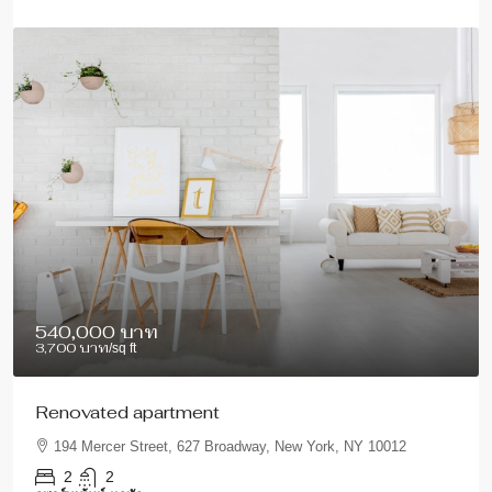
540,000 บาท
3,700 บาท
/sq ft
Renovated apartment
194 Mercer Street, 627 Broadway, New York, NY 10012
2
2