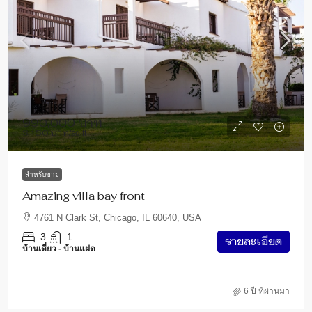
990,000 บาท
3,150 บาท
/sq ft
สำหรับขาย
Amazing villa bay front
4761 N Clark St, Chicago, IL 60640, USA
3
1
รายละเอียด
บ้านเดี่ยว - บ้านแฝด
6 ปี ที่ผ่านมา