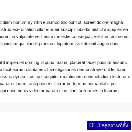
sed diam nonummy nibh euismod tincidunt ut laoreet dolore magna
trud exerci tation ullamcorper suscipit lobortis nisl ut aliquip ex ea
erit in vulputate velit esse molestie consequat, vel illum dolore eu
 dignissim qui blandit praesent luptatum zzril delenit augue duis
nihil imperdiet doming id quod mazim placerat facer possim assum.
qui facit eorum claritatem. Investigationes demonstraverunt lectores
processus dynamicus, qui sequitur mutationem consuetudium lectorum.
parum claram, anteposuerit litterarum formas humanitatis per
i nunc nobis videntur parum clari, fiant sollemnes in futurum.
เปิดดูสถานที่ตั้ง