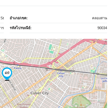
 St
อำเภอ/เขต:
คลองสาน
าร
รหัสไปรษณีย์:
90034