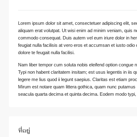
Lorem ipsum dolor sit amet, consectetuer adipiscing elit, 
aliquam erat volutpat. Ut wisi enim ad minim veniam, quis nos
commodo consequat. Duis autem vel eum iriure dolor in hendr
feugiat nulla facilisis at vero eros et accumsan et iusto odio
dolore te feugait nulla facilisi.
Nam liber tempor cum soluta nobis eleifend option congue 
Typi non habent claritatem insitam; est usus legentis in iis 
legere me lius quod ii legunt saepius. Claritas est etiam 
Mirum est notare quam littera gothica, quam nunc putamus 
seacula quarta decima et quinta decima. Eodem modo typi, qu
ที่อยู่