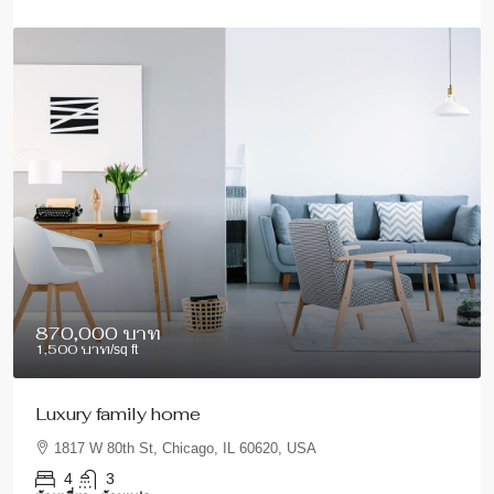
870,000 บาท
1,500 บาท
/sq ft
Luxury family home
1817 W 80th St, Chicago, IL 60620, USA
4
3