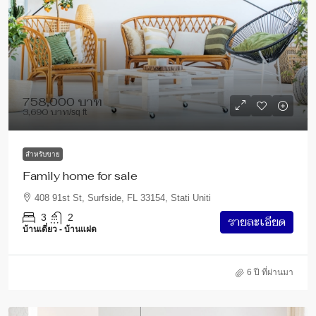
758,000 บาท
3,690 บาท
/sq ft
สำหรับขาย
Family home for sale
408 91st St, Surfside, FL 33154, Stati Uniti
3
2
รายละเอียด
บ้านเดี่ยว - บ้านแฝด
6 ปี ที่ผ่านมา