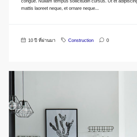
congue. Nullam tempus sollicitudin cursus. Ut et adipiscing 
mattis laoreet neque, et ornare neque...
10 ปี ที่ผ่านมา
Construction
0