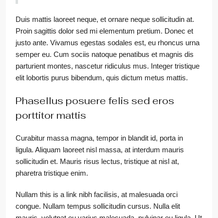
Duis mattis laoreet neque, et ornare neque sollicitudin at.
Proin sagittis dolor sed mi elementum pretium. Donec et
justo ante. Vivamus egestas sodales est, eu rhoncus urna
semper eu. Cum sociis natoque penatibus et magnis dis
parturient montes, nascetur ridiculus mus. Integer tristique
elit lobortis purus bibendum, quis dictum metus mattis.
Phasellus posuere felis sed eros
porttitor mattis
Curabitur massa magna, tempor in blandit id, porta in
ligula. Aliquam laoreet nisl massa, at interdum mauris
sollicitudin et. Mauris risus lectus, tristique at nisl at,
pharetra tristique enim.
Nullam this is a link nibh facilisis, at malesuada orci
congue. Nullam tempus sollicitudin cursus. Nulla elit
mauris, volutpat eu varius malesuada, pulvinar eu ligula. Ut